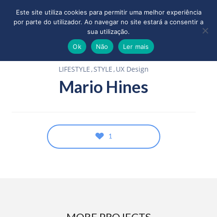
Este site utiliza cookies para permitir uma melhor experiência
por parte do utilizador. Ao navegar no site estará a consentir a
sua utilização.
Ok
Não
Ler mais
LIFESTYLE
STYLE
UX Design
Mario Hines
1
MORE PROJECTS