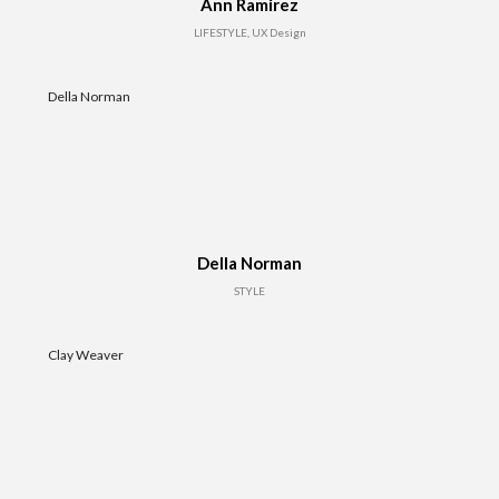
Ann Ramirez
LIFESTYLE, UX Design
Della Norman
Della Norman
STYLE
Clay Weaver