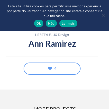
Este site utiliza cookies para permitir uma melhor experiência
por parte do utilizador. Ao navegar no site estará a consentir a
sua utilização.
Ok
Não
Ler mais
LIFESTYLE
UX Design
Ann Ramirez
4
MORE PROJECTS