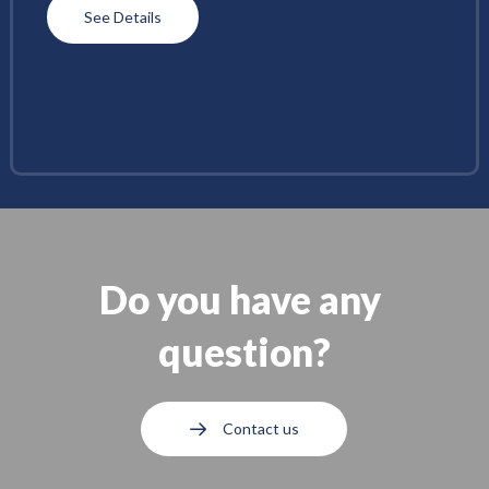
See Details
Do you have any 
question?
Contact us