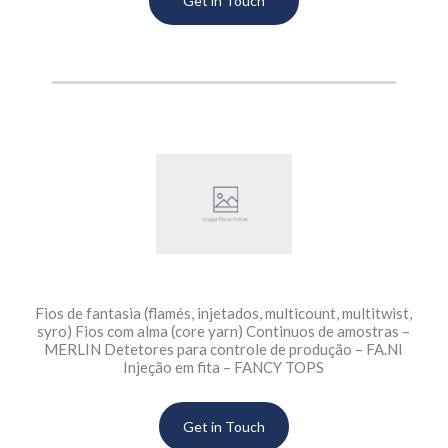
Get in Touch
Fios de fantasia (flamés, injetados, multicount, multitwist,
syro) Fios com alma (core yarn) Continuos de amostras –
MERLIN Detetores para controle de produção – FA.NI
Injeção em fita – FANCY TOPS
Get in Touch