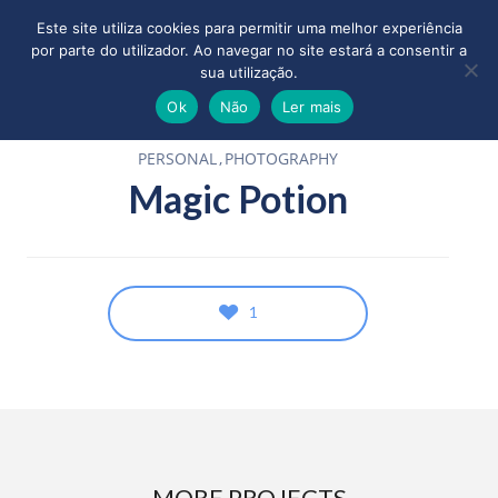
Este site utiliza cookies para permitir uma melhor experiência
por parte do utilizador. Ao navegar no site estará a consentir a
sua utilização.
Ok
Não
Ler mais
PERSONAL
PHOTOGRAPHY
Magic Potion
1
MORE PROJECTS