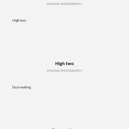
FASHION, PHOTOGRAPHY
High two
High two
FASHION, PHOTOGRAPHY
Dust waking