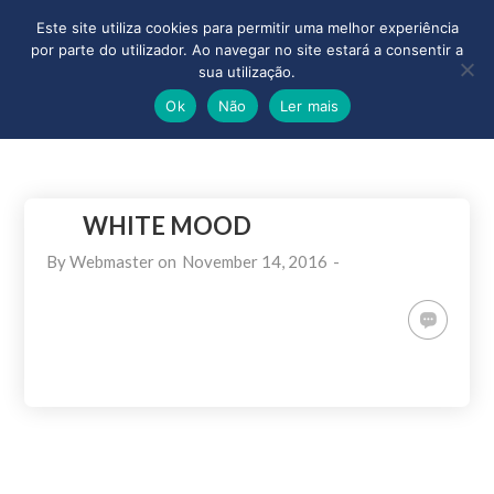
Este site utiliza cookies para permitir uma melhor experiência
por parte do utilizador. Ao navegar no site estará a consentir a
sua utilização.
Ok
Não
Ler mais
WHITE MOOD
By
Webmaster
on
November 14, 2016
-